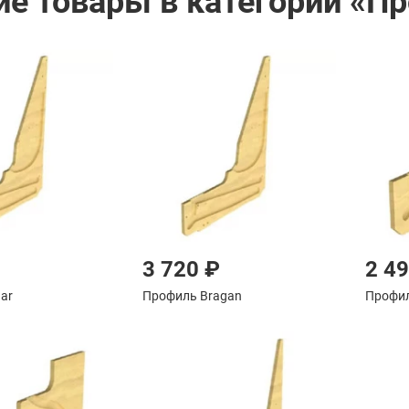
ие товары в категории «П
3 720 ₽
2 4
ar
Профиль Bragan
Профил