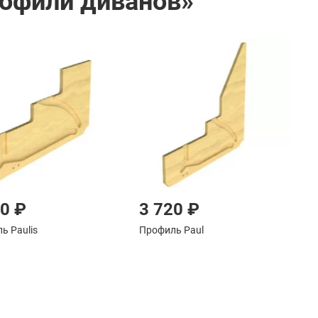
рофили диванов»
90 ₽
3 720 ₽
ь Paulis
Профиль Paul