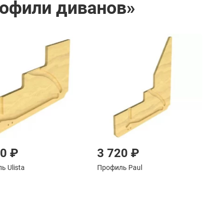
рофили диванов»
90 ₽
3 720 ₽
ь Ulista
Профиль Paul