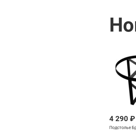
Но
4 290 ₽
Подстолье Б