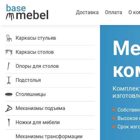
Доставка
Оплата
О ко
Каркасы стульев
Ме
Каркасы столов
ко
Опоры для столов
Подстолья
Комплект
Столешницы
изготовл
Механизмы подъема
Собствен
Высокое 
Ножки для мебели
Срок изг
Механизмы трансформации