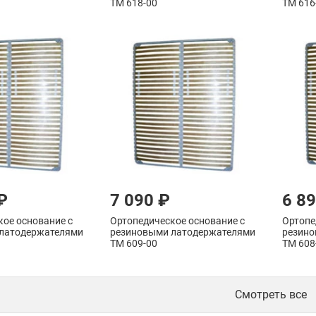
ТМ 618-00
ТМ 616
₽
7 090 ₽
6 8
кое основание с
Ортопедическое основание с
Ортопе
латодержателями
резиновыми латодержателями
резино
ТМ 609-00
ТМ 608
Смотреть все