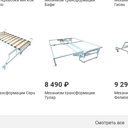
 перевозки мягкой
Механизм трансформации
Механи
io
Бафи
Гисен
8 490 ₽
9 2
ансформации Cepu
Механизм трансформации
Механи
Тулар
Фелип
Смотреть все