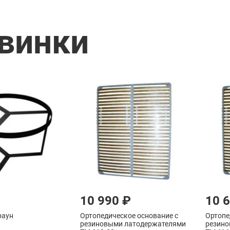
винки
10 990 ₽
10 
раун
Ортопедическое основание с
Ортопе
резиновыми латодержателями
резино