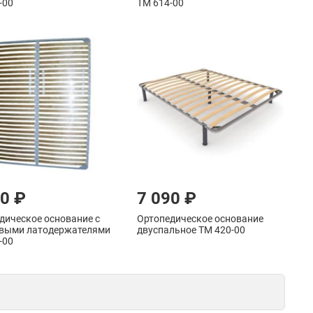
-00
ТМ 614-00
90 ₽
7 090 ₽
дическое основание с
Ортопедическое основание
выми латодержателями
двуспальное ТМ 420-00
-00