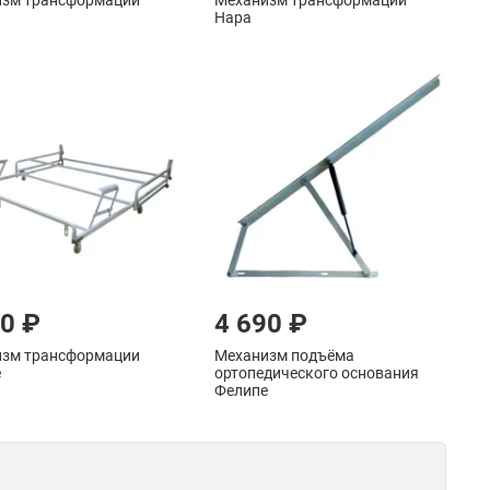
зм трансформации
Механизм трансформации
Нара
90 ₽
4 690 ₽
зм трансформации
Механизм подъёма
е
ортопедического основания
Фелипе