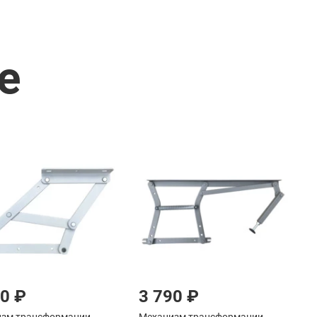
е
90 ₽
3 790 ₽