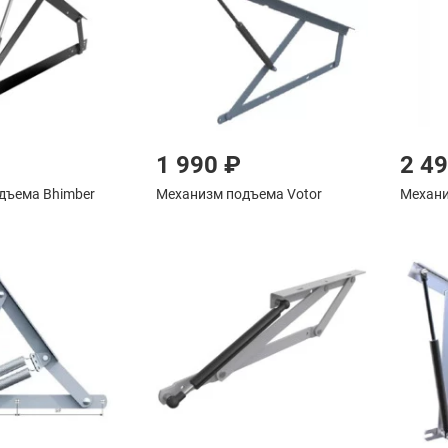
1 990 ₽
2 4
дъема Bhimber
Механизм подъема Votor
Механи