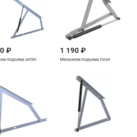
90 ₽
1 190 ₽
зм подъема antim
Механизм подъема toran