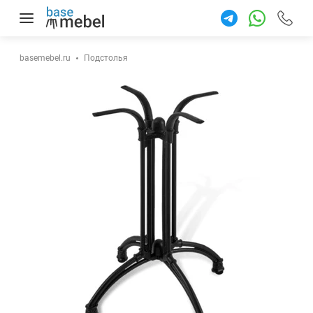
+7 922 9
87-77
basemebel.ru
Подстолья