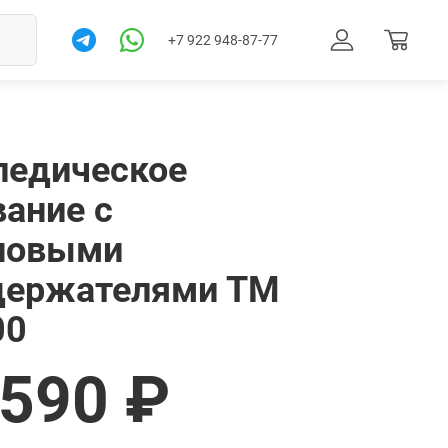
+7 922 948-87-77
педическое
вание с
новыми
держателями ТМ
00
Товар в корзине. Перейти
 590 ₽