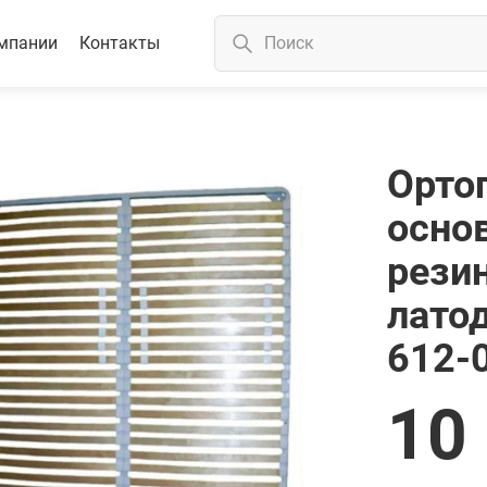
мпании
Контакты
Орто
осно
рези
лато
612-
10